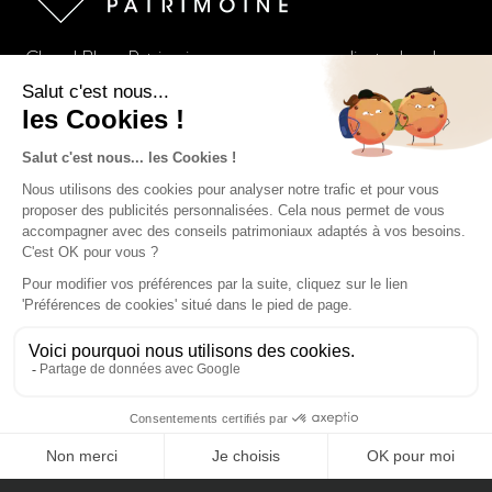
Cheval Blanc Patrimoine accompagne ses clients dans la
structuration, la pérennisation et la croissance de leur
patrimoine.
Coordonnées
contact@chevalblanc-patrimoine.fr
156, avenue Victor Hugo, 75016 Paris
01 85 084 084
Suivez-nous sur les réseaux :
Notre Groupe
Le Groupe Cheval Blanc Patrimoine
CONTACTEZ-NOUS
Nos offres d’emploi