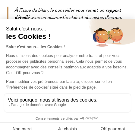
À l’issue du bilan, le conseiller vous remet un
rapport
détaillé
avec un diagnostic clair et des pistes d’action.
Vous êtes libre de
mettre en place tout ou partie des
recommandations
, avec ou sans accompagnement. Chez
Cheval Blanc Patrimoine, nos conseillers restent
disponibles pour
assurer le suivi et ajuster la stratégie
dans le temps
.
FAUT-IL ÊTRE RICHE POUR FAIRE UN BILAN
PATRIMONIAL ?
Non,
le bilan patrimonial ne s’adresse pas uniquement
aux grandes fortunes
. Il est utile à toute personne
souhaitant
organiser, optimiser ou sécuriser son
patrimoine
, quel que soit le montant. L’essentiel est
d’avoir des objectifs à clarifier ou des décisions
CONTACTEZ-NOUS
importantes à prendre pour son avenir financier.