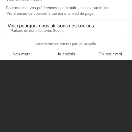
Mécénat
Nos Certifications
Cheval Blanc Patrimoine SAS au capital de 100 000€
RCS de Paris 803935840
ORIAS n° 14005259
CONTACTEZ-NOUS
Membre de l'ANACOFI n° EE008458
Nos dernières actualités
Investissement en non-coté avec CFNews
Dette privée 2025 sur Decideurs Magazine
Marché Immobilier & Hôtellerie : Analyse et Opportunités de
Fin d’Année
Prix CFNews InterInvest du meilleur cabinet de gestion de