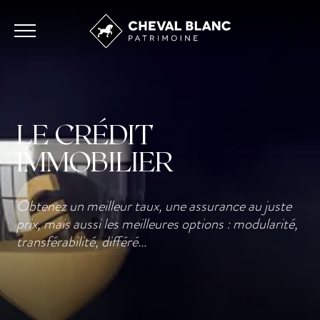
LE CRÉDIT
IMMOBILIER
Obtenez un meilleur taux, une assurance au juste
prix, mais aussi les meilleures options : modularité,
transférabilité, différé…