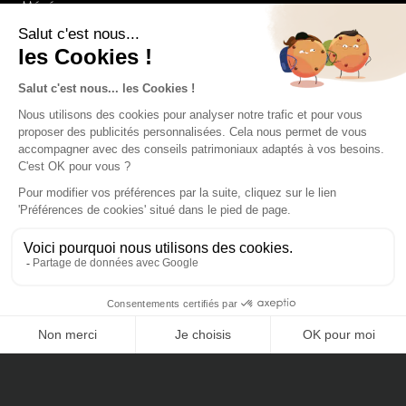
Mécénat
Nos Certifications
Cheval Blanc Patrimoine SAS au capital de 100 000€
RCS de Paris 803935840
ORIAS n° 14005259
Membre de l'ANACOFI n° EE008458
Nos dernières actualités
Investissement en non-coté avec CFNews
Dette privée 2025 sur Decideurs Magazine
CONTACTEZ-NOUS
Marché Immobilier & Hôtellerie : Analyse et Opportunités de
Fin d’Année
Prix CFNews InterInvest du meilleur cabinet de gestion de