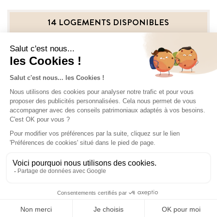
14 LOGEMENTS DISPONIBLES
T1
de 35,10 à 35,20 m²
à partir de 294 000€
T2
de 38,30 à 50,90 m²
à partir de 334 000€
T3
de 61 à 70 m²
à partir de 540 000 €
Prix indicatifs parking inclus. Les prix indiqués peuvent tenir
compte d’une TVA réduite sous conditions de ressources. Les
rentabilités indiquées sont estimatives, données à titre indicatif
et hors frais de gestion potentiels.
CONTACTEZ-NOUS