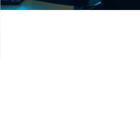
J. Savigny, voix N°1 en finances sur LinkedIn
Les mentions légales