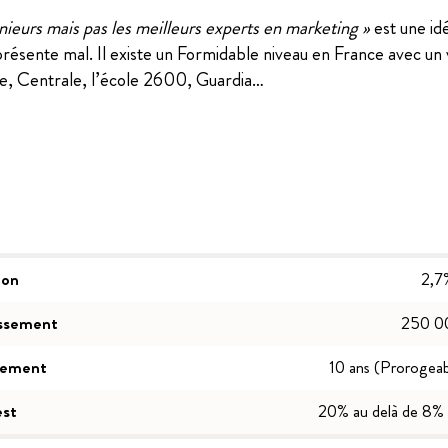
nieurs mais pas les meilleurs experts en marketing »
est une id
 présente mal. Il existe un Formidable niveau en France avec un 
e, Centrale, l’école 2600, Guardia…
ion
2,7
issement
250 0
sement
10 ans (Prorogeabl
est
20% au delà de 8%