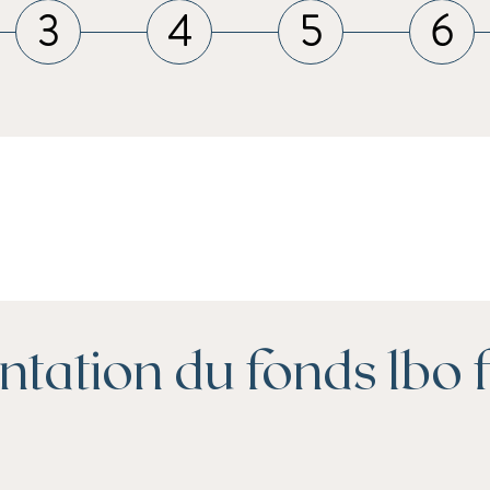
3
4
5
6
ntation du fonds lbo 