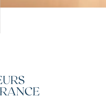
J. Savigny, voix N°1 en finances sur LinkedIn
Les mentions légales
EURS
FRANCE