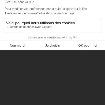
RCS de Paris 803935840
ORIAS n° 14005259
Membre de l'ANACOFI n° EE008458
Nos dernières actualités
CONTACTEZ-NOUS
Investissement en non-coté avec CFNews
Dette privée 2025 sur Decideurs Magazine
Marché Immobilier & Hôtellerie : Analyse et Opportunités de
Fin d’Année
Prix CFNews InterInvest du meilleur cabinet de gestion de
patrimoine de France
Joachim Savigny parmi « Les 100 qui font le patrimoine »
Les 9 meilleurs fonds Private Equity & les fonds éligibles à
l’apport cession