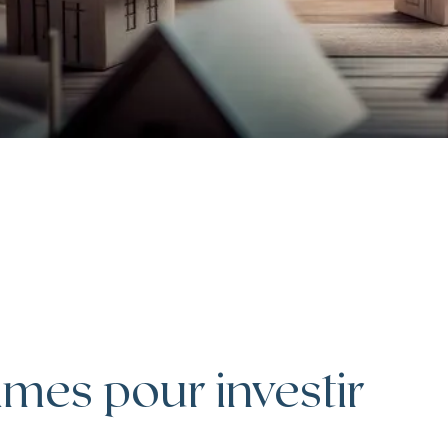
J. Savigny, voix N°1 en finances sur LinkedIn
Les mentions légales
mmes pour investir