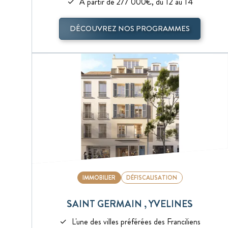
A partir de 277 000€, du T2 au T4
DÉCOUVREZ NOS PROGRAMMES
IMMOBILIER
DÉFISCALISATION
SAINT GERMAIN , YVELINES
L'une des villes préférées des Franciliens