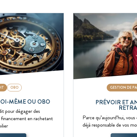
IT
OBO
GESTION DE P
SOI-MÊME OU OBO
PRÉVOIR ET A
RETRA
it pour dégager des
Parce qu’aujourd’hui, vous
 du financement en rachetant
déjà responsable de vos m
lier