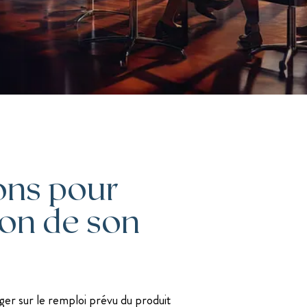
J. Savigny, voix N°1 en finances sur LinkedIn
Les mentions légales
ions pour
sion de son
oger sur le remploi prévu du produit