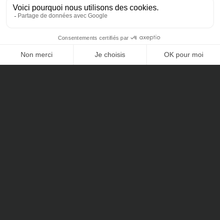
CONTACTEZ-NOUS
L’actualité du
patrimoine
Vous souhaitez optimiser votre fiscalité, investir en immobilier
ou optimiser la rentabilité de vos placements ?
Comment mieux vous présenter notre activité qu’en vous
invitant à découvrir nos articles de fond, nos prises de paroles